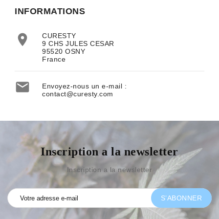
INFORMATIONS

CURESTY
9 CHS JULES CESAR
95520 OSNY
France

Envoyez-nous un e-mail :
contact@curesty.com
Inscription a la newsletter
Inscription a la newsletter
S’ABONNER